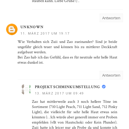
stauben kann. Liebe Grüße (: .
Antworten
UNKNOWN
11. MÄRZ 2017 UM 19:17
Wie Verhalten sich Zuii und Zao zueinander? Sind je beide
ungefähr gleich teuer und können bis zu mittlerer Deckkraft
aufgebaut werden.
Bei Zao hab ich das Gefühl, dass es für neutrale sehr helle Haut
etwas dunkel ist.
Antworten
PROJEKT SCHMINKUMSTELLUNG
13. MÄRZ 2017 UM 09:49
Zao hat mittlerweile auch 3 noch hellere Töne im
Sortiment (710 Light Peach, 711 Light Sand, 712 Pinky
Light), die vielleicht für sehr helle Haut etwas sein
könnten (: . Ich würde aber generell immer erst Proben
empfehlen (vllt von Hautschoki oder Kein Plunder).
Zuii hatte ich leicer nur als Probe da und konnte ich