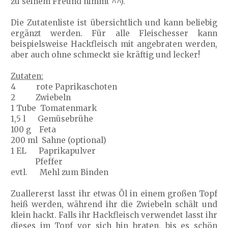
zu seinem Freund nimmt ^^).
Die Zutatenliste ist übersichtlich und kann beliebig
ergänzt werden. Für alle Fleischesser kann
beispielsweise Hackfleisch mit angebraten werden,
aber auch ohne schmeckt sie kräftig und lecker!
Zutaten:
4 rote Paprikaschoten
2 Zwiebeln
1 Tube Tomatenmark
1,5 l Gemüsebrühe
100 g Feta
200 ml Sahne (optional)
1 EL Paprikapulver
Pfeffer
evtl. Mehl zum Binden
Zuallererst lasst ihr etwas Öl in einem großen Topf
heiß werden, während ihr die Zwiebeln schält und
klein hackt. Falls ihr Hackfleisch verwendet lasst ihr
dieses im Topf vor sich hin braten, bis es schön