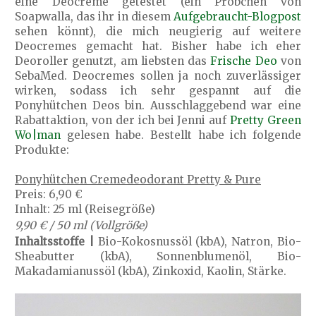
eine Deocreme getestet (ein Pröbchen von
Soapwalla, das ihr in diesem
Aufgebraucht-Blogpost
sehen könnt), die mich neugierig auf weitere
Deocremes gemacht hat. Bisher habe ich eher
Deoroller genutzt, am liebsten das
Frische Deo
von
SebaMed. Deocremes sollen ja noch zuverlässiger
wirken, sodass ich sehr gespannt auf die
Ponyhütchen Deos bin. Ausschlaggebend war eine
Rabattaktion, von der ich bei Jenni auf
Pretty Green
Wo|man
gelesen habe. Bestellt habe ich folgende
Produkte:
Ponyhütchen Cremedeodorant Pretty & Pure
Preis: 6,90 €
Inhalt: 25 ml (Reisegröße)
9,90 € / 50 ml (Vollgröße)
Inhaltsstoffe |
Bio-Kokosnussöl (kbA), Natron, Bio-
Sheabutter (kbA), Sonnenblumenöl, Bio-
Makadamianussöl (kbA), Zinkoxid, Kaolin, Stärke.