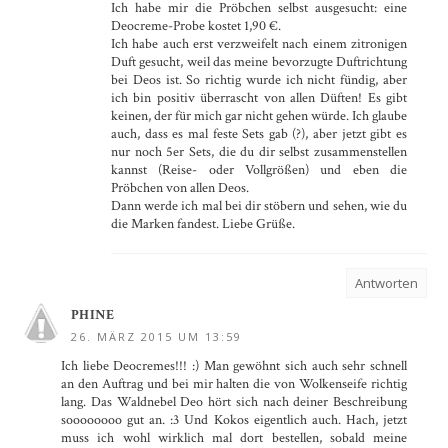
Ich habe mir die Pröbchen selbst ausgesucht: eine
Deocreme-Probe kostet 1,90 €.
Ich habe auch erst verzweifelt nach einem zitronigen
Duft gesucht, weil das meine bevorzugte Duftrichtung
bei Deos ist. So richtig wurde ich nicht fündig, aber
ich bin positiv überrascht von allen Düften! Es gibt
keinen, der für mich gar nicht gehen würde. Ich glaube
auch, dass es mal feste Sets gab (?), aber jetzt gibt es
nur noch 5er Sets, die du dir selbst zusammenstellen
kannst (Reise- oder Vollgrößen) und eben die
Pröbchen von allen Deos.
Dann werde ich mal bei dir stöbern und sehen, wie du
die Marken fandest. Liebe Grüße.
Antworten
PHINE
26. MÄRZ 2015 UM 13:59
Ich liebe Deocremes!!! :) Man gewöhnt sich auch sehr schnell
an den Auftrag und bei mir halten die von Wolkenseife richtig
lang. Das Waldnebel Deo hört sich nach deiner Beschreibung
soooooooo gut an. :3 Und Kokos eigentlich auch. Hach, jetzt
muss ich wohl wirklich mal dort bestellen, sobald meine