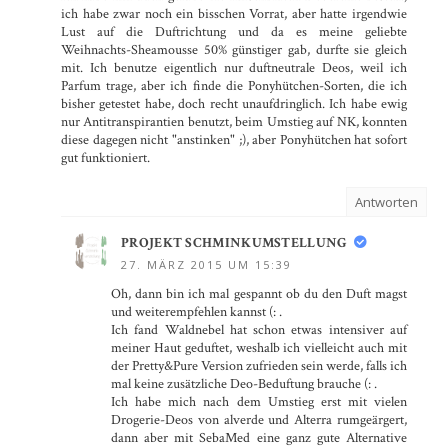
ich habe zwar noch ein bisschen Vorrat, aber hatte irgendwie
Lust auf die Duftrichtung und da es meine geliebte
Weihnachts-Sheamousse 50% günstiger gab, durfte sie gleich
mit. Ich benutze eigentlich nur duftneutrale Deos, weil ich
Parfum trage, aber ich finde die Ponyhütchen-Sorten, die ich
bisher getestet habe, doch recht unaufdringlich. Ich habe ewig
nur Antitranspirantien benutzt, beim Umstieg auf NK, konnten
diese dagegen nicht "anstinken" ;), aber Ponyhütchen hat sofort
gut funktioniert.
Antworten
PROJEKT SCHMINKUMSTELLUNG
27. MÄRZ 2015 UM 15:39
Oh, dann bin ich mal gespannt ob du den Duft magst
und weiterempfehlen kannst (: .
Ich fand Waldnebel hat schon etwas intensiver auf
meiner Haut geduftet, weshalb ich vielleicht auch mit
der Pretty&Pure Version zufrieden sein werde, falls ich
mal keine zusätzliche Deo-Beduftung brauche (: .
Ich habe mich nach dem Umstieg erst mit vielen
Drogerie-Deos von alverde und Alterra rumgeärgert,
dann aber mit SebaMed eine ganz gute Alternative