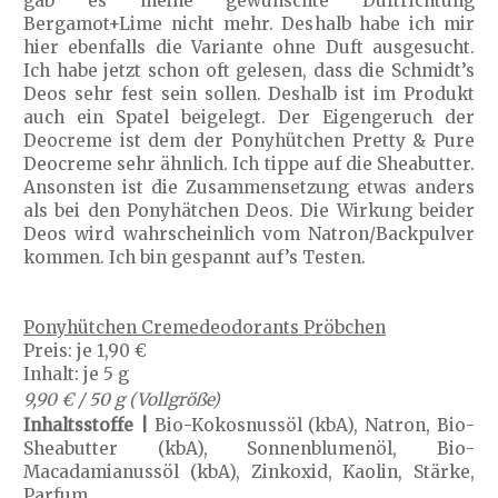
gab es meine gewünschte Duftrichtung
Bergamot+Lime nicht mehr. Deshalb habe ich mir
hier ebenfalls die Variante ohne Duft ausgesucht.
Ich habe jetzt schon oft gelesen, dass die Schmidt’s
Deos sehr fest sein sollen. Deshalb ist im Produkt
auch ein Spatel beigelegt. Der Eigengeruch der
Deocreme ist dem der Ponyhütchen Pretty & Pure
Deocreme sehr ähnlich. Ich tippe auf die Sheabutter.
Ansonsten ist die Zusammensetzung etwas anders
als bei den Ponyhätchen Deos. Die Wirkung beider
Deos wird wahrscheinlich vom Natron/Backpulver
kommen. Ich bin gespannt auf’s Testen.
Ponyhütchen Cremedeodorants Pröbchen
Preis: je 1,90 €
Inhalt: je 5 g
9,90 € / 50 g (Vollgröße)
Inhaltsstoffe |
Bio-Kokosnussöl (kbA), Natron, Bio-
Sheabutter (kbA), Sonnenblumenöl, Bio-
Macadamianussöl (kbA), Zinkoxid, Kaolin, Stärke,
Parfum.