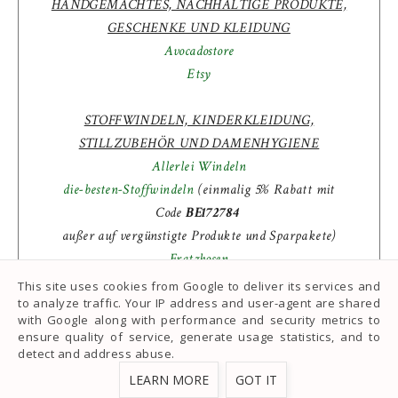
HANDGEMACHTES, NACHHALTIGE PRODUKTE,
GESCHENKE UND KLEIDUNG
Avocadostore
Etsy
STOFFWINDELN, KINDERKLEIDUNG,
STILLZUBEHÖR UND DAMENHYGIENE
Allerlei Windeln
die-besten-Stoffwindeln
(einmalig 5% Rabatt mit
Code
BE172784
außer auf vergünstigte Produkte und Sparpakete)
Fratzhosen
Hinzling
(5% Rabatt mit Code
Schminkumstellung
)
This site uses cookies from Google to deliver its services and
to analyze traffic. Your IP address and user-agent are shared
Sausekinder
(
5% Rabatt mit Code
schminkumstellung5
)
with Google along with performance and security metrics to
Stoffywelt
ensure quality of service, generate usage statistics, and to
detect and address abuse.
Für euch entstehen dadurch keine Mehrkosten. Mehr dazu
LEARN MORE
GOT IT
erfahrt ihr in diesem Beitrag zu
meinen Affiliate-Links
.