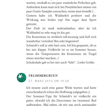
warten, weshalb es ein paar zusätzliche Pröbchen gab.
Außerdem kann man sich bei Ponyhütchen immer ein
paar Gratis-Samples aussuchen, wenn man bestellt (: .
Gestern habe ich Waldnebel probiert und die
Wirkung war bisher top! Hat sogar dem Sport
getrotzt.
Der Duft ist stark wahrnehmbar, aber da ich
Waldnebel so sehr mag ist das gut.
Die Konsistenz ist wirklich toll moussig und ließ sich
wunderbar verteilen! Bin sehr begeistert!
Schmidt's soll ja sehr hart sein. Ich bin gespannt, ob es
bei mir klappt. Vielleicht ist es im Sommer besser,
wenn die Tempertauren die Konsistenz im Tiegel
etwas weicher machen...?
Schokolade gab es bei mir auch *hihi* . Liebe Grüße.
FRLIMMERGRUEN
27. MÄRZ 2015 UM 19:54
Ich musste auch eine ganze Weile warten und hatte
zwischendurch schon die Hoffnung aufgegeben ;).
Der Sommer-Tipp für Schmidt's ist vielleicht ein
guter, obwohl ich die Deocremes im (warmen) Bad
aufbewahre. Mal sehen, ob wir uns noch aneinander