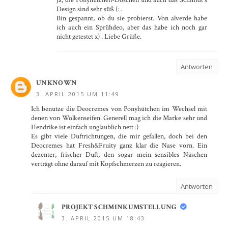
ja, die Ponyhütchen-Döschen und auch das Schmidt's
Design sind sehr süß (: .
Bin gespannt, ob du sie probierst. Von alverde habe
ich auch ein Sprühdeo, aber das habe ich noch gar
nicht getestet x) . Liebe Grüße.
Antworten
UNKNOWN
3. APRIL 2015 UM 11:49
Ich benutze die Deocremes von Ponyhütchen im Wechsel mit
denen von Wolkenseifen. Generell mag ich die Marke sehr und
Hendrike ist einfach unglaublich nett :)
Es gibt viele Duftrichtungen, die mir gefallen, doch bei den
Deocremes hat Fresh&Fruity ganz klar die Nase vorn. Ein
dezenter, frischer Duft, den sogar mein sensibles Näschen
verträgt ohne darauf mit Kopfschmerzen zu reagieren.
Antworten
PROJEKT SCHMINKUMSTELLUNG
3. APRIL 2015 UM 18:43