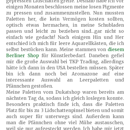
gepressten Lidschatten greife. Deshalb habe ich vor
einigen Monaten beschlossen meine losen Pigmente
zu pressen und zusammenzustellen. Nun mussten
Paletten her, die kein Vermögen kosten sollten,
optisch etwas hermachen, in meine Schubladen
passen und leicht zu beziehen sind…gar nicht so
einfach wie gedacht! Nach einigem Hin und Her
entschied ich mich für leere Aquarellkästen, die ich
selbst bestücken kann. Meine stammen von
diesem
Berliner Shop
für Künstlerbedarf. Daneben gefiel
mir die große Auswahl bei TKP Trading, allerdings
hätte ich dann in den USA bestellen müssen. Später
bin ich dann noch bei Aromazone auf eine
interessante Auswahl an Leerpaletten und
Pfännchen gestoßen.
Meine Paletten vom Dukatshop waren bereits am
nächsten Tag da, sodass ich gleich loslegen konnte.
Besonders praktisch finde ich, dass die Paletten
Platz für bis zu 3 Lidschattenpinsel bieten und somit
auch super für unterwegs sind. Außerdem kann
man die Pfännchen ohne viel Mühe austauschen,
weil sie nur aufgesteckt werden. Ich habe mir jetzt