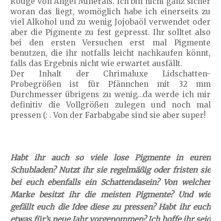
Rouge von Angel Minerals. Ich bin nicht ganz sicher
woran das liegt, womöglich habe ich einerseits zu
viel Alkohol und zu wenig Jojobaöl verwendet oder
aber die Pigmente zu fest gepresst. Ihr solltet also
bei den ersten Versuchen erst mal Pigmente
benutzen, die ihr notfalls leicht nachkaufen könnt,
falls das Ergebnis nicht wie erwartet ausfällt.
Der Inhalt der Chrimaluxe Lidschatten-
Probegrößen ist für Pfännchen mit 32 mm
Durchmesser übrigens zu wenig…da werde ich mir
definitiv die Vollgrößen zulegen und noch mal
pressen (: . Von der Farbabgabe sind sie aber super!
Habt ihr auch so viele lose Pigmente in euren
Schubladen? Nutzt ihr sie regelmäßig oder fristen sie
bei euch ebenfalls ein Schattendasein? Von welcher
Marke besitzt ihr die meisten Pigmente? Und wie
gefällt euch die Idee diese zu pressen? Habt ihr euch
etwas für’s neue Jahr vorgenommen? Ich hoffe ihr seid