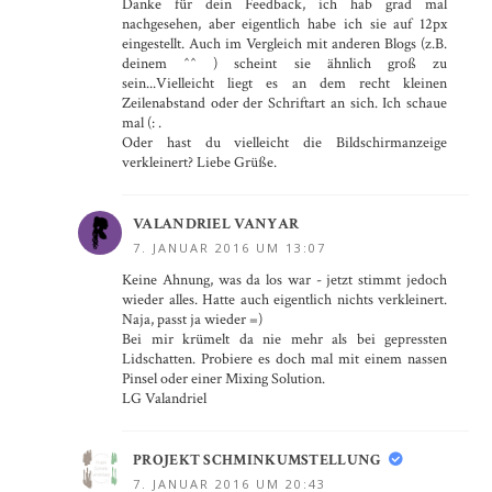
Danke für dein Feedback, ich hab grad mal
nachgesehen, aber eigentlich habe ich sie auf 12px
eingestellt. Auch im Vergleich mit anderen Blogs (z.B.
deinem ^^ ) scheint sie ähnlich groß zu
sein...Vielleicht liegt es an dem recht kleinen
Zeilenabstand oder der Schriftart an sich. Ich schaue
mal (: .
Oder hast du vielleicht die Bildschirmanzeige
verkleinert? Liebe Grüße.
VALANDRIEL VANYAR
7. JANUAR 2016 UM 13:07
Keine Ahnung, was da los war - jetzt stimmt jedoch
wieder alles. Hatte auch eigentlich nichts verkleinert.
Naja, passt ja wieder =)
Bei mir krümelt da nie mehr als bei gepressten
Lidschatten. Probiere es doch mal mit einem nassen
Pinsel oder einer Mixing Solution.
LG Valandriel
PROJEKT SCHMINKUMSTELLUNG
7. JANUAR 2016 UM 20:43