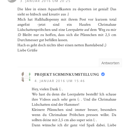
3. JANUAR 2016 UM 20:25
Die Idee in einen Aquarellkasten zu depotten ist genial! Das
sieht so hübsch und kreativ aus :)
Mich hat Hallihallopenny mit ihrem Post vor kurzem total
angefixt -jetzt sind ein Haufen Chrimaluxe
Lidschattenpröbchen und eine Leerpalette auf dem Weg zu mir
:D Bleibt nur zu hoffen, dass sich die Pfännchen mit 2,5 cm
Durchmesser gut befüllen lassen.
Hach es geht doch nichts über einen netten Bastelabend ;)
Liebe Grüße
Antworten
PROJEKT SCHMINKUMSTELLUNG
4. JANUAR 2016 UM 15:46
Hey, vielen Dank (: .
Wo hast du denn die Leerpalette bestellt? Ich schaue
ihre Videos auch sehr gern (: . Und die Chrimaluxe
Lidschatten sind der Hammer!
Kleinere Pfännchen sind immer besser, besonders
wenn du Chrimaluxe Pröbchen pressen willst. Da
sollten deine mit 2,5 cm also super sein (: .
Dann wünsche ich dir ganz viel Spaß dabei. Liebe