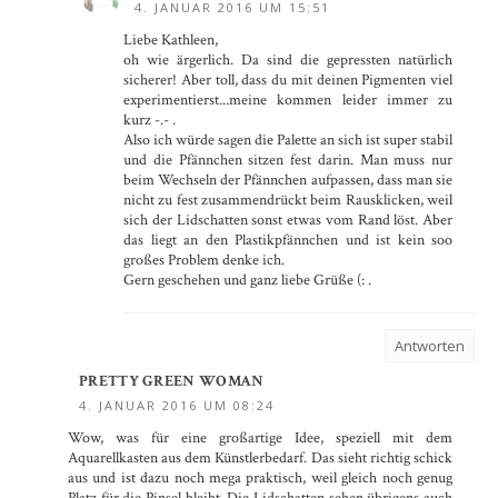
4. JANUAR 2016 UM 15:51
Liebe Kathleen,
oh wie ärgerlich. Da sind die gepressten natürlich
sicherer! Aber toll, dass du mit deinen Pigmenten viel
experimentierst...meine kommen leider immer zu
kurz -.- .
Also ich würde sagen die Palette an sich ist super stabil
und die Pfännchen sitzen fest darin. Man muss nur
beim Wechseln der Pfännchen aufpassen, dass man sie
nicht zu fest zusammendrückt beim Rausklicken, weil
sich der Lidschatten sonst etwas vom Rand löst. Aber
das liegt an den Plastikpfännchen und ist kein soo
großes Problem denke ich.
Gern geschehen und ganz liebe Grüße (: .
Antworten
PRETTY GREEN WOMAN
4. JANUAR 2016 UM 08:24
Wow, was für eine großartige Idee, speziell mit dem
Aquarellkasten aus dem Künstlerbedarf. Das sieht richtig schick
aus und ist dazu noch mega praktisch, weil gleich noch genug
Platz für die Pinsel bleibt. Die Lidschatten sehen übrigens auch