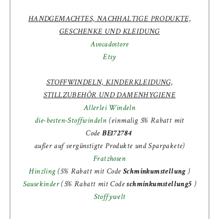
HANDGEMACHTES, NACHHALTIGE PRODUKTE,
GESCHENKE UND KLEIDUNG
Avocadostore
Etsy
STOFFWINDELN, KINDERKLEIDUNG,
STILLZUBEHÖR UND DAMENHYGIENE
Allerlei Windeln
die-besten-Stoffwindeln
(einmalig 5% Rabatt mit
Code
BE172784
außer auf vergünstigte Produkte und Sparpakete)
Fratzhosen
Hinzling
(5% Rabatt mit Code
Schminkumstellung
)
Sausekinder
(
5% Rabatt mit Code
schminkumstellung5
)
Stoffywelt