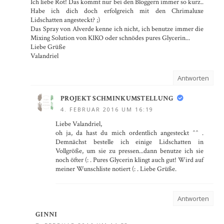
Ich liebe Rot! Das kommt nur bei den Bloggern immer so kurz..
Habe ich dich doch erfolgreich mit den Chrimaluxe
Lidschatten angesteckt? ;)
Das Spray von Alverde kenne ich nicht, ich benutze immer die
Mixing Solution von KIKO oder schnödes pures Glycerin...
Liebe Grüße
Valandriel
Antworten
PROJEKT SCHMINKUMSTELLUNG
4. FEBRUAR 2016 UM 16:19
Liebe Valandriel,
oh ja, da hast du mich ordentlich angesteckt ^^ .
Demnächst bestelle ich einige Lidschatten in
Vollgröße, um sie zu pressen...dann benutze ich sie
noch öfter (: . Pures Glycerin klingt auch gut! Wird auf
meiner Wunschliste notiert (: . Liebe Grüße.
Antworten
GINNI