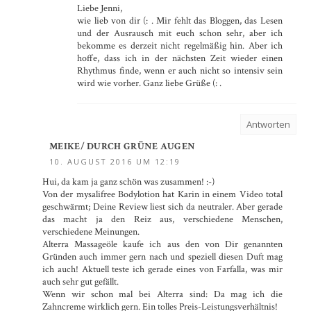
Liebe Jenni,
wie lieb von dir (: . Mir fehlt das Bloggen, das Lesen
und der Ausrausch mit euch schon sehr, aber ich
bekomme es derzeit nicht regelmäßig hin. Aber ich
hoffe, dass ich in der nächsten Zeit wieder einen
Rhythmus finde, wenn er auch nicht so intensiv sein
wird wie vorher. Ganz liebe Grüße (: .
Antworten
MEIKE/ DURCH GRÜNE AUGEN
10. AUGUST 2016 UM 12:19
Hui, da kam ja ganz schön was zusammen! :-)
Von der mysalifree Bodylotion hat Karin in einem Video total
geschwärmt; Deine Review liest sich da neutraler. Aber gerade
das macht ja den Reiz aus, verschiedene Menschen,
verschiedene Meinungen.
Alterra Massageöle kaufe ich aus den von Dir genannten
Gründen auch immer gern nach und speziell diesen Duft mag
ich auch! Aktuell teste ich gerade eines von Farfalla, was mir
auch sehr gut gefällt.
Wenn wir schon mal bei Alterra sind: Da mag ich die
Zahncreme wirklich gern. Ein tolles Preis-Leistungsverhältnis!