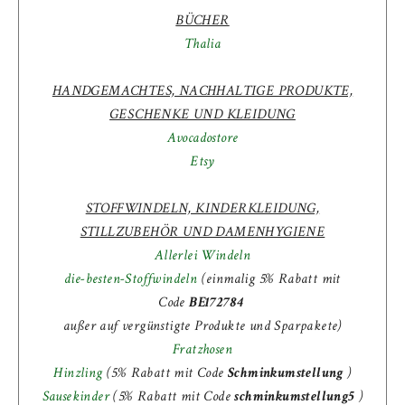
BÜCHER
Thalia
HANDGEMACHTES, NACHHALTIGE PRODUKTE,
GESCHENKE UND KLEIDUNG
Avocadostore
Etsy
STOFFWINDELN, KINDERKLEIDUNG,
STILLZUBEHÖR UND DAMENHYGIENE
Allerlei Windeln
die-besten-Stoffwindeln
(einmalig 5% Rabatt mit
Code
BE172784
außer auf vergünstigte Produkte und Sparpakete)
Fratzhosen
Hinzling
(5% Rabatt mit Code
Schminkumstellung
)
Sausekinder
(
5% Rabatt mit Code
schminkumstellung5
)