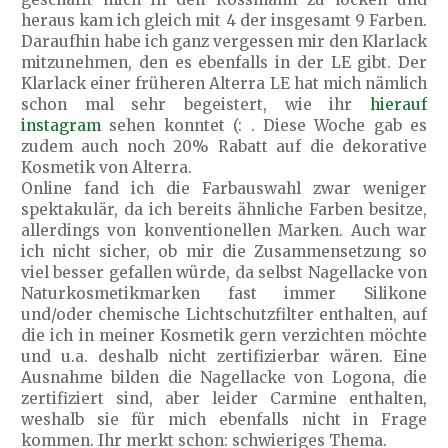
heraus kam ich gleich mit 4 der insgesamt 9 Farben.
Daraufhin habe ich ganz vergessen mir den Klarlack
mitzunehmen, den es ebenfalls in der LE gibt. Der
Klarlack einer früheren Alterra LE hat mich nämlich
schon mal sehr begeistert, wie ihr
hierauf
instagram
sehen konntet (: . Diese Woche gab es
zudem auch noch 20% Rabatt auf die dekorative
Kosmetik von Alterra.
Online fand ich die Farbauswahl zwar weniger
spektakulär, da ich bereits ähnliche Farben besitze,
allerdings von konventionellen Marken. Auch war
ich nicht sicher, ob mir die Zusammensetzung so
viel besser gefallen würde, da selbst Nagellacke von
Naturkosmetikmarken fast immer Silikone
und/oder chemische Lichtschutzfilter enthalten, auf
die ich in meiner Kosmetik gern verzichten möchte
und u.a. deshalb nicht zertifizierbar wären. Eine
Ausnahme bilden die Nagellacke von Logona, die
zertifiziert sind, aber leider Carmine enthalten,
weshalb sie für mich ebenfalls nicht in Frage
kommen. Ihr merkt schon: schwieriges Thema.