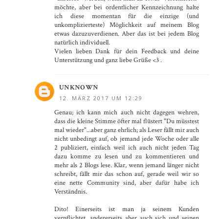
möchte, aber bei ordentlicher Kennzeichnung halte
ich diese momentan für die einzige (und
unkomplizierteste) Möglichkeit auf meinem Blog
etwas dazuzuverdienen. Aber das ist bei jedem Blog
natürlich individuell.
Vielen lieben Dank für dein Feedback und deine
Unterstützung und ganz liebe Grüße <3 .
UNKNOWN
12. MÄRZ 2017 UM 12:29
Genau; ich kann mich auch nicht dagegen wehren,
dass die kleine Stimme öfter mal flüstert "Du müsstest
mal wieder"...aber ganz ehrlich; als Leser fällt mir auch
nicht unbedingt auf, ob jemand jede Woche oder alle
2 publiziert, einfach weil ich auch nicht jeden Tag
dazu komme zu lesen und zu kommentieren und
mehr als 2 Blogs lese. Klar, wenn jemand länger nicht
schreibt, fällt mir das schon auf, gerade weil wir so
eine nette Community sind, aber dafür habe ich
Verständnis.
Dito! Einerseits ist man ja seinem Kunden
verpflichtet, andererseits aber auch sich und seinen