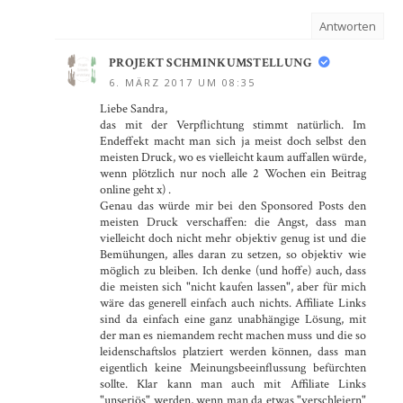
Antworten
PROJEKT SCHMINKUMSTELLUNG
6. MÄRZ 2017 UM 08:35
Liebe Sandra,
das mit der Verpflichtung stimmt natürlich. Im
Endeffekt macht man sich ja meist doch selbst den
meisten Druck, wo es vielleicht kaum auffallen würde,
wenn plötzlich nur noch alle 2 Wochen ein Beitrag
online geht x) .
Genau das würde mir bei den Sponsored Posts den
meisten Druck verschaffen: die Angst, dass man
vielleicht doch nicht mehr objektiv genug ist und die
Bemühungen, alles daran zu setzen, so objektiv wie
möglich zu bleiben. Ich denke (und hoffe) auch, dass
die meisten sich "nicht kaufen lassen", aber für mich
wäre das generell einfach auch nichts. Affiliate Links
sind da einfach eine ganz unabhängige Lösung, mit
der man es niemandem recht machen muss und die so
leidenschaftslos platziert werden können, dass man
eigentlich keine Meinungsbeeinflussung befürchten
sollte. Klar kann man auch mit Affiliate Links
"unseriös" werden, wenn man da etwas "verschleiern"