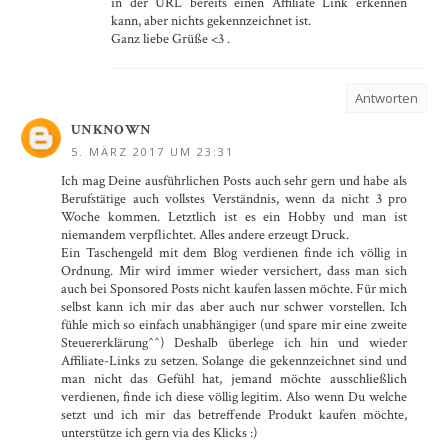
in der URL bereits einen Affiliate Link erkennen
kann, aber nichts gekennzeichnet ist.
Ganz liebe Grüße <3 .
Antworten
UNKNOWN
5. MÄRZ 2017 UM 23:31
Ich mag Deine ausführlichen Posts auch sehr gern und habe als
Berufstätige auch vollstes Verständnis, wenn da nicht 3 pro
Woche kommen. Letztlich ist es ein Hobby und man ist
niemandem verpflichtet. Alles andere erzeugt Druck.
Ein Taschengeld mit dem Blog verdienen finde ich völlig in
Ordnung. Mir wird immer wieder versichert, dass man sich
auch bei Sponsored Posts nicht kaufen lassen möchte. Für mich
selbst kann ich mir das aber auch nur schwer vorstellen. Ich
fühle mich so einfach unabhängiger (und spare mir eine zweite
Steuererklärung^^) Deshalb überlege ich hin und wieder
Affiliate-Links zu setzen. Solange die gekennzeichnet sind und
man nicht das Gefühl hat, jemand möchte ausschließlich
verdienen, finde ich diese völlig legitim. Also wenn Du welche
setzt und ich mir das betreffende Produkt kaufen möchte,
unterstütze ich gern via des Klicks :)