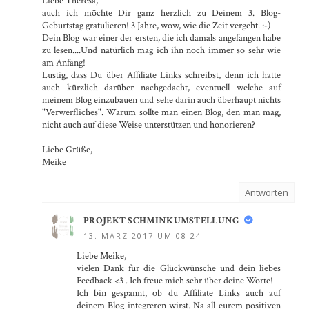
Liebe Theresa,
auch ich möchte Dir ganz herzlich zu Deinem 3. Blog-
Geburtstag gratulieren! 3 Jahre, wow, wie die Zeit vergeht. :-)
Dein Blog war einer der ersten, die ich damals angefangen habe
zu lesen....Und natürlich mag ich ihn noch immer so sehr wie
am Anfang!
Lustig, dass Du über Affiliate Links schreibst, denn ich hatte
auch kürzlich darüber nachgedacht, eventuell welche auf
meinem Blog einzubauen und sehe darin auch überhaupt nichts
"Verwerfliches". Warum sollte man einen Blog, den man mag,
nicht auch auf diese Weise unterstützen und honorieren?
Liebe Grüße,
Meike
Antworten
PROJEKT SCHMINKUMSTELLUNG
13. MÄRZ 2017 UM 08:24
Liebe Meike,
vielen Dank für die Glückwünsche und dein liebes
Feedback <3 . Ich freue mich sehr über deine Worte!
Ich bin gespannt, ob du Affiliate Links auch auf
deinem Blog integreren wirst. Na all eurem positiven