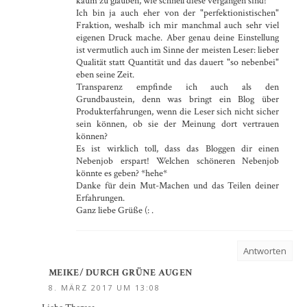
kaum zu glauben, wie schnell diese vergangen sind!
Ich bin ja auch eher von der "perfektionistischen"
Fraktion, weshalb ich mir manchmal auch sehr viel
eigenen Druck mache. Aber genau deine Einstellung
ist vermutlich auch im Sinne der meisten Leser: lieber
Qualität statt Quantität und das dauert "so nebenbei"
eben seine Zeit.
Transparenz empfinde ich auch als den
Grundbaustein, denn was bringt ein Blog über
Produkterfahrungen, wenn die Leser sich nicht sicher
sein können, ob sie der Meinung dort vertrauen
können?
Es ist wirklich toll, dass das Bloggen dir einen
Nebenjob erspart! Welchen schöneren Nebenjob
könnte es geben? *hehe*
Danke für dein Mut-Machen und das Teilen deiner
Erfahrungen.
Ganz liebe Grüße (: .
Antworten
MEIKE/ DURCH GRÜNE AUGEN
8. MÄRZ 2017 UM 13:08