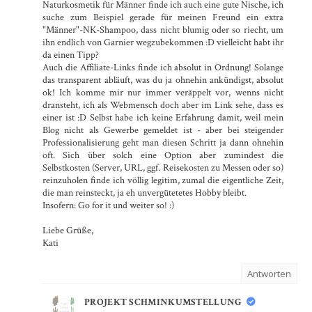
Naturkosmetik für Männer finde ich auch eine gute Nische, ich
suche zum Beispiel gerade für meinen Freund ein extra
"Männer"-NK-Shampoo, dass nicht blumig oder so riecht, um
ihn endlich von Garnier wegzubekommen :D vielleicht habt ihr
da einen Tipp?
Auch die Affiliate-Links finde ich absolut in Ordnung! Solange
das transparent abläuft, was du ja ohnehin ankündigst, absolut
ok! Ich komme mir nur immer veräppelt vor, wenns nicht
dransteht, ich als Webmensch doch aber im Link sehe, dass es
einer ist :D Selbst habe ich keine Erfahrung damit, weil mein
Blog nicht als Gewerbe gemeldet ist - aber bei steigender
Professionalisierung geht man diesen Schritt ja dann ohnehin
oft. Sich über solch eine Option aber zumindest die
Selbstkosten (Server, URL, ggf. Reisekosten zu Messen oder so)
reinzuholen finde ich völlig legitim, zumal die eigentliche Zeit,
die man reinsteckt, ja eh unvergütetetes Hobby bleibt.
Insofern: Go for it und weiter so! :)
Liebe Grüße,
Kati
Antworten
PROJEKT SCHMINKUMSTELLUNG