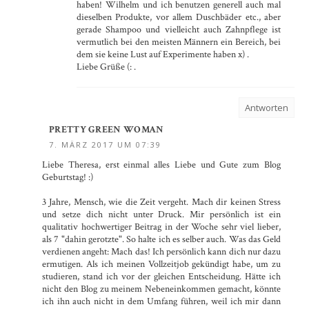
haben! Wilhelm und ich benutzen generell auch mal
dieselben Produkte, vor allem Duschbäder etc., aber
gerade Shampoo und vielleicht auch Zahnpflege ist
vermutlich bei den meisten Männern ein Bereich, bei
dem sie keine Lust auf Experimente haben x) .
Liebe Grüße (: .
Antworten
PRETTY GREEN WOMAN
7. MÄRZ 2017 UM 07:39
Liebe Theresa, erst einmal alles Liebe und Gute zum Blog
Geburtstag! :)
3 Jahre, Mensch, wie die Zeit vergeht. Mach dir keinen Stress
und setze dich nicht unter Druck. Mir persönlich ist ein
qualitativ hochwertiger Beitrag in der Woche sehr viel lieber,
als 7 "dahin gerotzte". So halte ich es selber auch. Was das Geld
verdienen angeht: Mach das! Ich persönlich kann dich nur dazu
ermutigen. Als ich meinen Vollzeitjob gekündigt habe, um zu
studieren, stand ich vor der gleichen Entscheidung. Hätte ich
nicht den Blog zu meinem Nebeneinkommen gemacht, könnte
ich ihn auch nicht in dem Umfang führen, weil ich mir dann