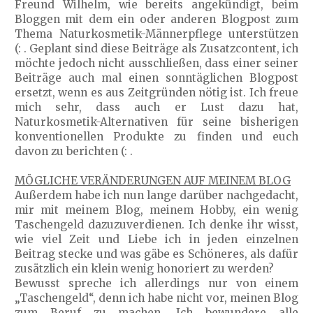
Freund Wilhelm, wie bereits angekündigt, beim
Bloggen mit dem ein oder anderen Blogpost zum
Thema Naturkosmetik-Männerpflege unterstützen
(: . Geplant sind diese Beiträge als Zusatzcontent, ich
möchte jedoch nicht ausschließen, dass einer seiner
Beiträge auch mal einen sonntäglichen Blogpost
ersetzt, wenn es aus Zeitgründen nötig ist. Ich freue
mich sehr, dass auch er Lust dazu hat,
Naturkosmetik-Alternativen für seine bisherigen
konventionellen Produkte zu finden und euch
davon zu berichten (: .
MÖGLICHE VERÄNDERUNGEN AUF MEINEM BLOG
Außerdem habe ich nun lange darüber nachgedacht,
mir mit meinem Blog, meinem Hobby, ein wenig
Taschengeld dazuzuverdienen. Ich denke ihr wisst,
wie viel Zeit und Liebe ich in jeden einzelnen
Beitrag stecke und was gäbe es Schöneres, als dafür
zusätzlich ein klein wenig honoriert zu werden?
Bewusst spreche ich allerdings nur von einem
„Taschengeld“, denn ich habe nicht vor, meinen Blog
zum Beruf zu machen. Ich bewundere alle