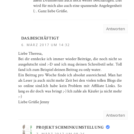
allem Drumherum auch noch weiter beschäftigen. Das
wird für mich also auch eine spannende Angelegenheit
(: . Ganz liebe Grüße.
Antworten
DAS.BESCHÄFTIGT
6. MÄRZ 2017 UM 14:32
Liebe Theresa,
Bei dir entdecke ich immer wieder Beiträge, die noch nicht so
ausgelutscht sind :-D und ich mag deinen Schreibstil sehr. Toll
fand ich zum Beispiel deinen Beitrag zu only water.
Ein Beitrag pro Woche finde ich absolut ausreichend. Man hat
als Leser ja auch nicht mehr Zeit bei den vielen tollen Blogs die
so online sind.Ich habe kein Problem mit Affiliate Links. So
lang es dir doch was bringt ;-) Ich zahle als Käufer ja nicht mehr
:-)
Liebe Grüße Jenny
Antworten
PROJEKT SCHMINKUMSTELLUNG
7. MÄRZ 2017 UM 08:26