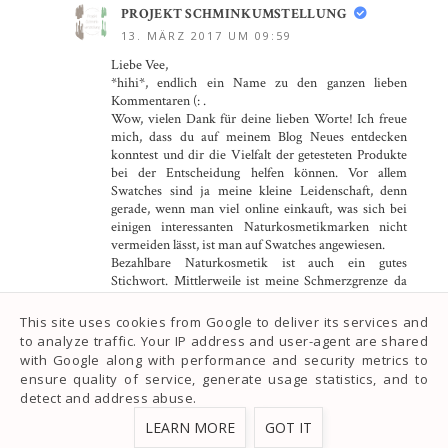
PROJEKT SCHMINKUMSTELLUNG
13. MÄRZ 2017 UM 09:59
Liebe Vee,
*hihi*, endlich ein Name zu den ganzen lieben
Kommentaren (: .
Wow, vielen Dank für deine lieben Worte! Ich freue
mich, dass du auf meinem Blog Neues entdecken
konntest und dir die Vielfalt der getesteten Produkte
bei der Entscheidung helfen können. Vor allem
Swatches sind ja meine kleine Leidenschaft, denn
gerade, wenn man viel online einkauft, was sich bei
einigen interessanten Naturkosmetikmarken nicht
vermeiden lässt, ist man auf Swatches angewiesen.
Bezahlbare Naturkosmetik ist auch ein gutes
Stichwort. Mittlerweile ist meine Schmerzgrenze da
sehr ausgeweitet, aber ich kann verstehen, dass nicht
jeder beispielsweise ein Kosmetiktäschchen im Wert
This site uses cookies from Google to deliver its services and
von über 100€ mit sich herumschleppen möchte,
to analyze traffic. Your IP address and user-agent are shared
gerade in Bezug auf all diejenigen, die
with Google along with performance and security metrics to
(Natur-)Kosmetik mehr als Mittel zum Zweck und
ensure quality of service, generate usage statistics, and to
nicht als Hobby betrachten.
detect and address abuse.
Bei YouTube kann man wirklich einige erschreckende
Entwicklungen sehen und man muss mittlerweile
LEARN MORE
GOT IT
schon etwas tiefer graben, um noch individuelle,