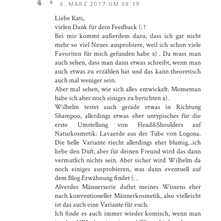
6. MÄRZ 2017 UM 08:19
Liebe Kati,
vielen Dank für dein Feedback (: !
Bei mir kommt außerdem dazu, dass ich gar nicht
mehr so viel Neues ausprobiere, weil ich schon viele
Favoriten für mich gefunden habe x) . Da muss man
auch sehen, dass man dann etwas schreibt, wenn man
auch etwas zu erzählen hat und das kann theoretisch
auch mal weniger sein.
Aber mal sehen, wie sich alles entwickelt. Momentan
habe ich aber noch einiges zu berichten x) .
Wilhelm testet auch gerade etwas in Richtung
Shampoo, allerdings etwas eher untypisches für die
erste Umstellung von Head&Shoulders auf
Naturkosmetik: Lavaerde aus der Tube von Logona.
Die helle Variante riecht allerdings eher blumig...ich
liebe den Duft, aber für deinen Freund wird das dann
vermutlich nichts sein. Aber sicher wird Wilhelm da
noch einiges ausprobieren, was dann eventuell auf
dem Blog Erwähnung findet (: .
Alverdes Männerserie duftet meines Wissens eher
nach konventioneller Männerkosmetik, also vielleicht
ist das auch eine Variante für euch.
Ich finde es auch immer wieder komisch, wenn man