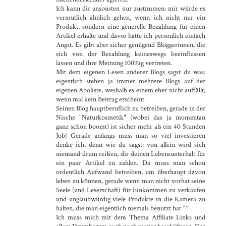
Ich kann dir ansonsten nur zustimmen: mir würde es
vermutlich ähnlich gehen, wenn ich nicht nur ein
Produkt, sondern eine generelle Bezahlung für einen
Artikel erhalte und davor hätte ich persönlich einfach
Angst. Es gibt aber sicher genügend Bloggerinnen, die
sich von der Bezahlung keineswegs beeinflussen
lassen und ihre Meinung 100%ig vertreten.
Mit dem eigenen Lesen anderer Blogs sagst du was:
eigentlich stehen ja immer mehrere Blogs auf der
eigenen Aboliste, weshalb es einem eher nicht auffällt,
wenn mal kein Beitrag erscheint.
Seinen Blog hauptberuflich zu betreiben, gerade in der
Nische "Naturkosmetik" (wobei das ja momentan
ganz schön boomt) ist sicher mehr als ein 40 Stunden
Job! Gerade anfangs muss man so viel investieren
denke ich, denn wie du sagst: von allein wird sich
niemand drum reißen, dir deinen Lebensunterhalt für
ein paar Artikel zu zahlen. Da muss man schon
ordentlich Aufwand betreiben, um überhaupt davon
leben zu können, gerade wenn man nicht vorhat seine
Seele (und Leserschaft) für Einkommen zu verkaufen
und unglaubwürdig viele Produkte in die Kamera zu
halten, die man eigentlich niemals benutzt hat ^^ .
Ich muss mich mit dem Thema Affiliate Links und