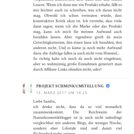
Lesern. Wenn ich dann nur ein Produkt erhalte, fällt es
mir leichter auch zu schreiben, was ich daran nicht
mag. Obwohl ich schon vermuten würde, dass
konstruktive Kritik okay ist. Ich verstehe, dass viele
dann sagen; wenn ich die Marke oder das Produkt
mag, kann ich mich für meinen Aufwand auch
bezahlen lassen. Aber irgendwie greift da mein
Gerechtigkeitssinn; den einen lasse ich bezahlen, den
anderen nicht. Und es käme ja noch mehr Aufwand
dazu: die Aufträge fallen ja auch nicht vom Himmel...
So richtig habe ich mich da noch nicht eingelesen,
aber so wahnsinnig große Einnahmen generiert man
durch Affiliate-Links ohnehin nicht, oder?
PROJEKT SCHMINKUMSTELLUNG
13. MÄRZ 2017 UM 14:25
Liebe Sandra,
ich denke nicht, dass da so viel monatlich
zusammenkommt. Die Reichweite der
Nasturkosmetikblogger ist ja auch nicht unbedingt
vergleichbar mit anderen Blogs, die weniger Nische,
sondern eher Lifestyle sind und damit viel
flächendeckender agieren.