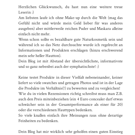
Herzlichen Glückwunsch, du hast nun eine weitere treue
Leserin :)
Am liebsten laufe ich ohne Make-up durch die Welt (mag das
Gefühl nicht und würde mein Geld lieber für was anderes
ausgeben) aber mittlerweile reichen Puder und Maskara alleine
einfach nicht mehr.
Wenn schon sollte es bezahlbare gute Naturkosmetik sein und
während ich so das Netz durchsuchte wurde ich regelrecht an
Informationen und Produkten erschlagen (hinzu erschwerend
mein sehr heller Hautton).
Dein Blog ist mit Abstand der übersichtlichste, informativste
und so ganz nebenbei auch der symphatischste! :)
Keine testet Produkte in dieser Vielfalt nebeneinander, keiner
liefert so viele swatches und getragen Photos und ist in der Lage
die Produkte im Verhältnis(!) zu bewerten und zu vergleichen!
Wie du in vielen Rezensionen richtig schreibst muss man Z.B.
auch den Preis miteinbeziehen (ein 4 Euro concealer darf etwas
schwächer sein in der Gesamtperformance als einer für 20)
oder die verschiedenen Hauttypen bedenken.
So viele knallen einfach ihre Meinungen raus ohne derartige
Feinheiten zu bedenken.
Dein Blog hat mir wirklich sehr geholfen einen guten Einstieg