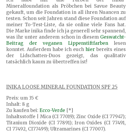
Mineralfoundation als Pröbchen bei Savue Beauty
gekauft, um die Foundation in all ihren Nuancen zu
testen. Schon seit Jahren stand diese Foundation auf
meiner To-Test-Liste, da sie online viele Fans hat.
Die Marke inika finde ich ja generell sehr spannend,
was ihr unter anderem schon in diesem
Geswatcht-
Beitrag der veganen Lippenstiftfarben
lesen
konntet. Außerdem habe ich euch
hier
bereits eines
der Lidschatten-Duos gezeigt, das qualitativ
tatsächlich kaum zu übertreffen ist!
INIKA LOOSE MINERAL FOUNDATION SPF 25
Preis: um 35 €
Inhalt: 8 g
Zu kaufen bei:
Ecco-Verde
[*]
Inhaltsstoffe | Mica (CI 77019); Zinc Oxide (CI 77947);
Titanium Dioxide (CI 77891); Iron Oxides (CI 77491,
CI 77492, CI77499); Ultramarines (CI 77007).