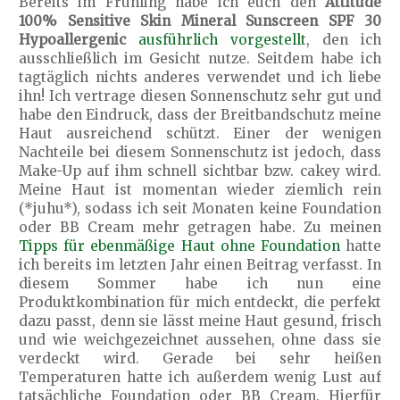
Bereits im Frühling habe ich euch den
Attitude
100% Sensitive Skin Mineral Sunscreen SPF 30
Hypoallergenic
ausführlich vorgestellt
, den ich
ausschließlich im Gesicht nutze. Seitdem habe ich
tagtäglich nichts anderes verwendet und ich liebe
ihn! Ich vertrage diesen Sonnenschutz sehr gut und
habe den Eindruck, dass der Breitbandschutz meine
Haut ausreichend schützt. Einer der wenigen
Nachteile bei diesem Sonnenschutz ist jedoch, dass
Make-Up auf ihm schnell sichtbar bzw. cakey wird.
Meine Haut ist momentan wieder ziemlich rein
(*juhu*), sodass ich seit Monaten keine Foundation
oder BB Cream mehr getragen habe. Zu meinen
Tipps für ebenmäßige Haut ohne Foundation
hatte
ich bereits im letzten Jahr einen Beitrag verfasst. In
diesem Sommer habe ich nun eine
Produktkombination für mich entdeckt, die perfekt
dazu passt, denn sie lässt meine Haut gesund, frisch
und wie weichgezeichnet aussehen, ohne dass sie
verdeckt wird. Gerade bei sehr heißen
Temperaturen hatte ich außerdem wenig Lust auf
tatsächliche Foundation oder BB Cream. Hierfür