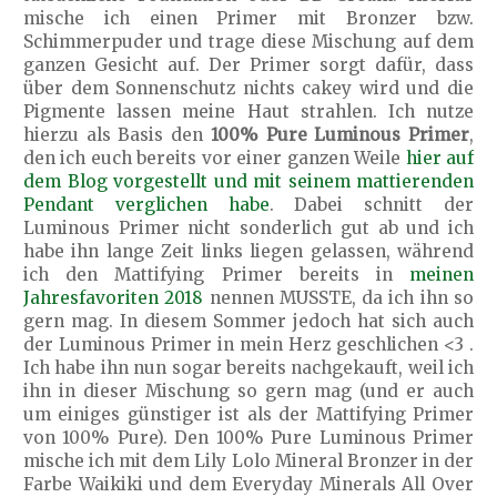
mische ich einen Primer mit Bronzer bzw.
Schimmerpuder und trage diese Mischung auf dem
ganzen Gesicht auf. Der Primer sorgt dafür, dass
über dem Sonnenschutz nichts cakey wird und die
Pigmente lassen meine Haut strahlen. Ich nutze
hierzu als Basis den
100% Pure Luminous Primer
,
den ich euch bereits vor einer ganzen Weile
hier auf
dem Blog vorgestellt und mit seinem mattierenden
Pendant verglichen habe
. Dabei schnitt der
Luminous Primer nicht sonderlich gut ab und ich
habe ihn lange Zeit links liegen gelassen, während
ich den Mattifying Primer bereits in
meinen
Jahresfavoriten 2018
nennen MUSSTE, da ich ihn so
gern mag. In diesem Sommer jedoch hat sich auch
der Luminous Primer in mein Herz geschlichen <3 .
Ich habe ihn nun sogar bereits nachgekauft, weil ich
ihn in dieser Mischung so gern mag (und er auch
um einiges günstiger ist als der Mattifying Primer
von 100% Pure). Den 100% Pure Luminous Primer
mische ich mit dem Lily Lolo Mineral Bronzer in der
Farbe Waikiki und dem Everyday Minerals All Over