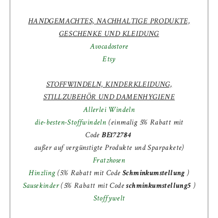
HANDGEMACHTES, NACHHALTIGE PRODUKTE,
GESCHENKE UND KLEIDUNG
Avocadostore
Etsy
STOFFWINDELN, KINDERKLEIDUNG,
STILLZUBEHÖR UND DAMENHYGIENE
Allerlei Windeln
die-besten-Stoffwindeln
(einmalig 5% Rabatt mit
Code
BE172784
außer auf vergünstigte Produkte und Sparpakete)
Fratzhosen
Hinzling
(5% Rabatt mit Code
Schminkumstellung
)
Sausekinder
(
5% Rabatt mit Code
schminkumstellung5
)
Stoffywelt