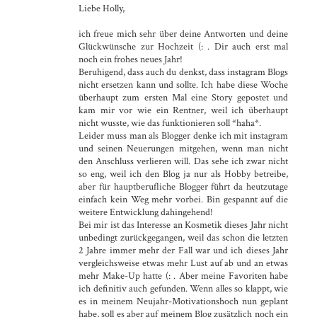
Liebe Holly,
ich freue mich sehr über deine Antworten und deine
Glückwünsche zur Hochzeit (: . Dir auch erst mal
noch ein frohes neues Jahr!
Beruhigend, dass auch du denkst, dass instagram Blogs
nicht ersetzen kann und sollte. Ich habe diese Woche
überhaupt zum ersten Mal eine Story gepostet und
kam mir vor wie ein Rentner, weil ich überhaupt
nicht wusste, wie das funktionieren soll *haha*.
Leider muss man als Blogger denke ich mit instagram
und seinen Neuerungen mitgehen, wenn man nicht
den Anschluss verlieren will. Das sehe ich zwar nicht
so eng, weil ich den Blog ja nur als Hobby betreibe,
aber für hauptberufliche Blogger führt da heutzutage
einfach kein Weg mehr vorbei. Bin gespannt auf die
weitere Entwicklung dahingehend!
Bei mir ist das Interesse an Kosmetik dieses Jahr nicht
unbedingt zurückgegangen, weil das schon die letzten
2 Jahre immer mehr der Fall war und ich dieses Jahr
vergleichsweise etwas mehr Lust auf ab und an etwas
mehr Make-Up hatte (: . Aber meine Favoriten habe
ich definitiv auch gefunden. Wenn alles so klappt, wie
es in meinem Neujahr-Motivationshoch nun geplant
habe, soll es aber auf meinem Blog zusätzlich noch ein