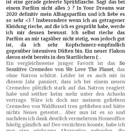
ist eine gerade geleerte Sprühflasche. Sagt das bei
einem Parfüm nicht alles :) ? In Your Dreams war
2020 definitiv mein Alltagsparfüm und ich liebe es
so sehr <3 ! Insbesondere wenn ich an getragener
Kleidung rieche, auf die ich es gesprüht habe, werde
ich mir dessen bewusst. Ich selbst rieche das
Parfüm an mir tagsüber nicht stetig, was jedoch gut
ist, da ich sehr Kopfschmerz-empfindlich
gegenüber intensiven Düften bin. Ein neuer Flakon
davon steht bereits in den Startlöchern (: .
Ein vergleichsweise junger Favorit ist das
So
Sensitive Cremedeo von We Love The Planet
, das
ohne Natron schützt. Leider ist es auch mir in
diesem Jahr passiert, dass ich bei einem neuen
Cremedeo plötzlich stark auf das Natron reagiert
habe und seither keins mehr unter den Achseln
vertrage. Wäre ich doch nur meinem geliebten
Cremedeo von Waldfussel treu geblieben und hätte
nichts Neues getestet... Aber nun ist es so und
nachdem ich dank deutlich vermehrtem Homeoffice
häufig gänzlich auf Deo verzichten konnte, habe ich
nun eine wirksame Alternative gefunden, die